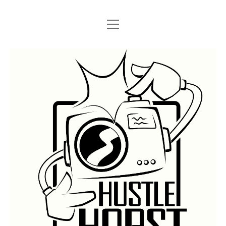
Menü
Menü
STARTSEITE
öffnen
öffnen
IMPRESSUM
SEARCH
Hustlehorst
Menü
BERLIN GRAFFITI
öffnen
BERLIN BOMBINGS
HOTTER FRAGT…
BERLIN SUBWAY
ROSTOCK
BERLIN S-BAHN
REGIO
TRAINS
GÜTER
LEGAL WALLS
Menü
ATHENS GRAFFITI
öffnen
ATHENS TRAINS
LISSABON
PRAG