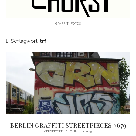
KAUGUMMIAUTOMATEN
TAGS
GRAFFITI FOTOS
TRUCKS
Schlagwort:
trf
KIEL
HAMBURG
LEIPZIG
HANNOVER
AMSTERDAM
Menü
WANDERTAG
öffnen
WANDERTAG BERLIN
BERLIN GRAFFITI STREETPIECES #679
KOLBERG
VERÖFFENTLICHT JULI 11, 2025
WANDERTAG HAMBURG