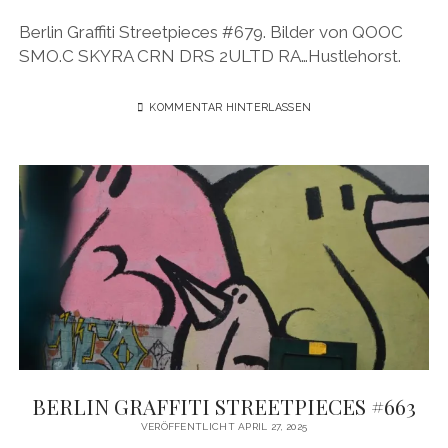
BUDAPEST
WANDERTAG LEIPZIG
Berlin Graffiti Streetpieces #679. Bilder von QOOC
BELGRAD
SMO.C SKYRA CRN DRS 2ULTD RA…Hustlehorst.
WANDERTAG ROSTOCK
KOMMENTAR HINTERLASSEN
BERLIN GRAFFITI STREETPIECES #663
VERÖFFENTLICHT APRIL 27, 2025