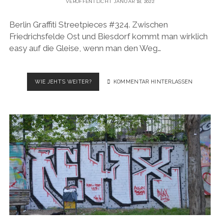
VERÖFFENTLICHT JANUAR 18, 2022
Berlin Graffiti Streetpieces #324. Zwischen
Friedrichsfelde Ost und Biesdorf kommt man wirklich
easy auf die Gleise, wenn man den Weg…
BERLIN
WIE JEHT´S WEITER?
KOMMENTAR HINTERLASSEN
GRAFFITI
STREETPIECES
#324