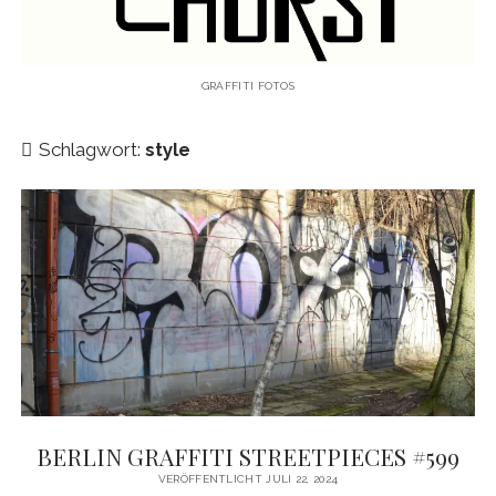
KAUGUMMIAUTOMATEN
TAGS
GRAFFITI FOTOS
TRUCKS
Schlagwort:
style
KIEL
HAMBURG
LEIPZIG
HANNOVER
AMSTERDAM
Menü
WANDERTAG
öffnen
WANDERTAG BERLIN
BERLIN GRAFFITI STREETPIECES #599
KOLBERG
VERÖFFENTLICHT JULI 22, 2024
WANDERTAG HAMBURG