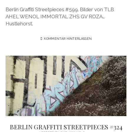
BUDAPEST
WANDERTAG LEIPZIG
Berlin Graffiti Streetpieces #599. Bilder von TLB
BELGRAD
AHEL WENOL IMMORTAL ZHS GV ROZA…
WANDERTAG ROSTOCK
Hustlehorst.
KOMMENTAR HINTERLASSEN
BERLIN GRAFFITI STREETPIECES #324