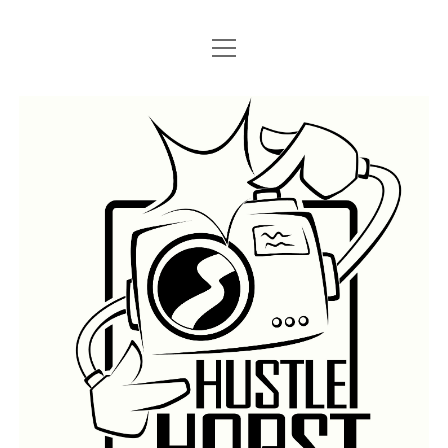
Menü
Menü
STARTSEITE
öffnen
öffnen
IMPRESSUM
SEARCH
Hustlehorst
Menü
BERLIN GRAFFITI
öffnen
BERLIN BOMBINGS
HOTTER FRAGT…
BERLIN SUBWAY
ROSTOCK
BERLIN S-BAHN
REGIO
TRAINS
GÜTER
LEGAL WALLS
Menü
ATHENS GRAFFITI
öffnen
ATHENS TRAINS
LISSABON
PRAG