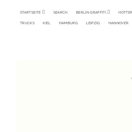
Menü
Menü
STARTSEITE
SEARCH
BERLIN GRAFFITI
HOTTER
öffnen
öffnen
TRUCKS
KIEL
HAMBURG
LEIPZIG
HANNOVER
Hustlehorst