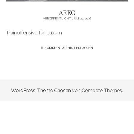
KAUGUMMIAUTOMATEN
AREC
VERÖFFENTLICHT JULI 29, 2016
TAGS
Trainoffensive für Luxum
TRUCKS
KIEL
KOMMENTAR HINTERLASSEN
HAMBURG
LEIPZIG
HANNOVER
WordPress-Theme Chosen
von Compete Themes.
AMSTERDAM
Menü
WANDERTAG
öffnen
WANDERTAG BERLIN
KOLBERG
WANDERTAG HAMBURG