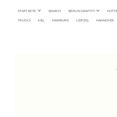
Menü
Menü
STARTSEITE
SEARCH
BERLIN GRAFFITI
HOTT
öffnen
öffnen
TRUCKS
KIEL
HAMBURG
LEIPZIG
HANNOVER
Hustlehorst