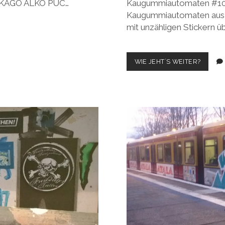
R KAGO ALKO PUC…
Kaugummiautomaten #10. 
Kaugummiautomaten aus B
mit unzähligen Stickern ü
KAUGU
WIE JEHT´S WEITER?
#10