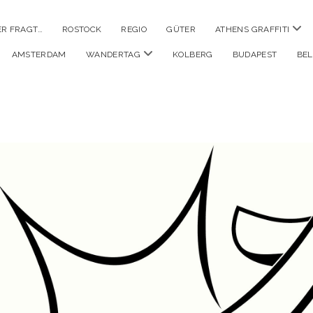
Men
ER FRAGT…
ROSTOCK
REGIO
GÜTER
ATHENS GRAFFITI
öffn
Menü
AMSTERDAM
WANDERTAG
KOLBERG
BUDAPEST
BE
öffnen